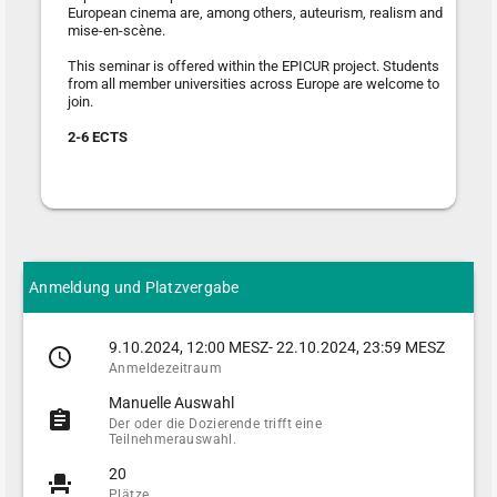
European cinema are, among others, auteurism, realism and
mise-en-scène.
This seminar is offered within the EPICUR project. Students
from all member universities across Europe are welcome to
join.
2-6 ECTS
Anmeldung und Platzvergabe
9.10.2024, 12:00 MESZ- 22.10.2024, 23:59 MESZ
Anmeldezeitraum
Manuelle Auswahl
Der oder die Dozierende trifft eine
Teilnehmerauswahl.
20
Plätze