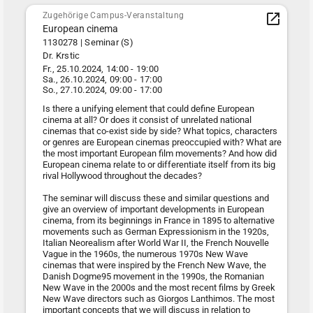
Zugehörige Campus-Veranstaltung
European cinema
1130278 | Seminar (S)
Dr. Krstic
Fr., 25.10.2024, 14:00 - 19:00
Sa., 26.10.2024, 09:00 - 17:00
So., 27.10.2024, 09:00 - 17:00
Is there a unifying element that could define European
cinema at all? Or does it consist of unrelated national
cinemas that co-exist side by side? What topics, characters
or genres are European cinemas preoccupied with? What are
the most important European film movements? And how did
European cinema relate to or differentiate itself from its big
rival Hollywood throughout the decades?
The seminar will discuss these and similar questions and
give an overview of important developments in European
cinema, from its beginnings in France in 1895 to alternative
movements such as German Expressionism in the 1920s,
Italian Neorealism after World War II, the French Nouvelle
Vague in the 1960s, the numerous 1970s New Wave
cinemas that were inspired by the French New Wave, the
Danish Dogme95 movement in the 1990s, the Romanian
New Wave in the 2000s and the most recent films by Greek
New Wave directors such as Giorgos Lanthimos. The most
important concepts that we will discuss in relation to