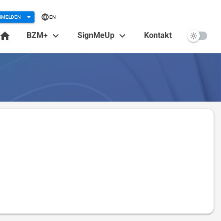
NMELDEN
EN
BZM+
SignMeUp
Kontakt